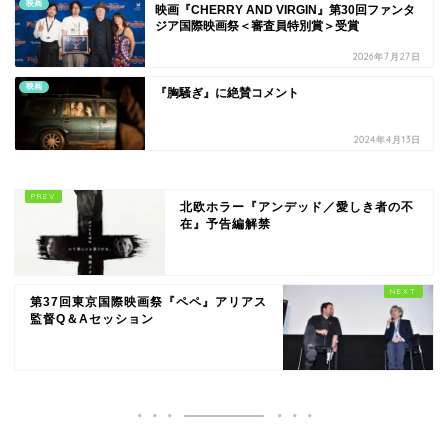
映画
映画『CHERRY AND VIRGIN』第30回ファンタ
ジア国際映画祭＜審査員特別賞＞受賞
2026年7月27日
映画
『胸騒ぎ』に絶賛コメント
2024年4月13日
北欧ホラー『アンデッド／愛しき者の不
在』予告編解禁
第37回東京国際映画祭『ペペ』アリアス
監督Q＆Aセッション