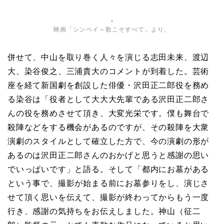
映画「シンペイ～歌こそすべて」より、
併せて、中山を取り巻く人々を演じる
志田未来、
渡辺
大、
染谷俊之、
三浦貴大のコメントが到着した。芸術
座を経て新国劇を創設した俳優・沢田正二郎役を務め
る染谷は「役者として大大大先輩である沢田正二郎さ
んの役を務めさせて頂き、大変光栄です。僕も舞台で
殺陣などをする機会があるのですが、その殺陣を大衆
演劇のスタイルとして確立した方で、今の演劇の形が
あるのは沢田正二郎さんのおかげと思うと感謝の思い
でいっぱいです」と語る。そして「都内にお墓がある
という事で、撮影が始まる前にお墓参りをし、演じさ
せて頂く思いを伝えて、撮影が終わってからもう一度
行き、感謝の気持ちをお伝えしました。神山（征二