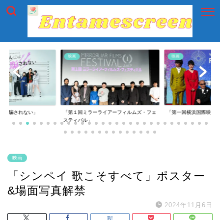
映画
映画
には騙されない」
「第１回ミラーライアーフィルムズ・フェ
「第一回横浜国際映画
スティバル」
映画
「シンペイ 歌こそすべて」ポスター
&場面写真解禁
2024年11月6日