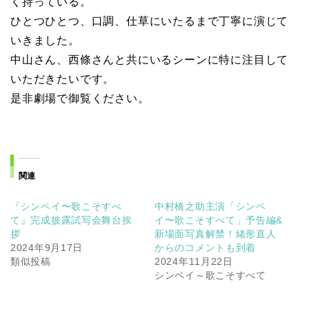
く持っている。
ひとつひとつ、口調、仕草にいたるまで丁寧に演じて
いきました。
中山さん、西條さんと共にいるシーンに特に注目して
いただきたいです。
是非劇場で御覧ください。
関連
『シンペイ〜歌こそすべ
中村橋之助主演「シンペ
て』完成披露試写会舞台挨
イ〜歌こそすべて」予告編&
拶
新場面写真解禁！緒形直人
2024年9月17日
からのコメントも到着
類似投稿
2024年11月22日
シンペイ～歌こそすべて