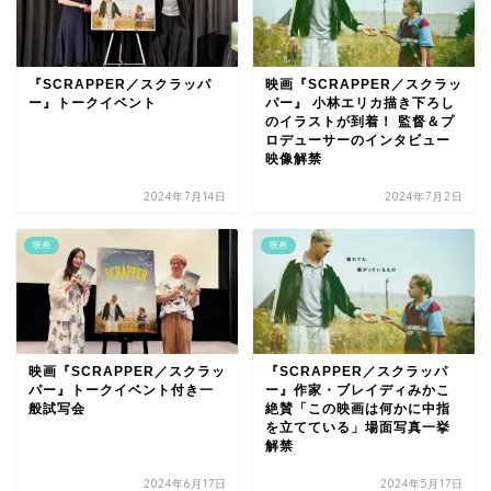
『SCRAPPER／スクラッパ
映画『SCRAPPER／スクラッ
ー』トークイベント
パー』 小林エリカ描き下ろし
のイラストが到着！ 監督＆プ
ロデューサーのインタビュー
映像解禁
2024年7月14日
2024年7月2日
映画
映画
映画『SCRAPPER／スクラッ
『SCRAPPER／スクラッパ
パー』トークイベント付き一
ー』作家・ブレイディみかこ
般試写会
絶賛「この映画は何かに中指
を立てている」場面写真一挙
解禁
2024年6月17日
2024年5月17日