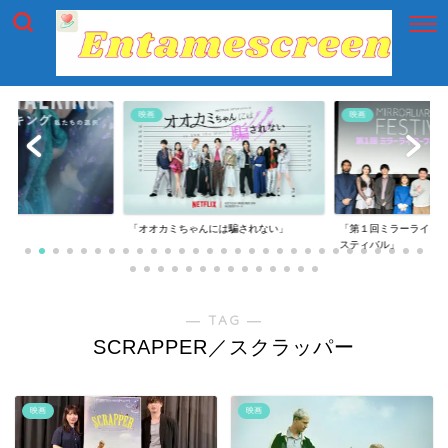
映画
映画
g」
「オオカミちゃんには騙されない」
「第１回ミラーライア
スティバル」
― TAG ―
SCRAPPER／スクラッパー
映画
映画