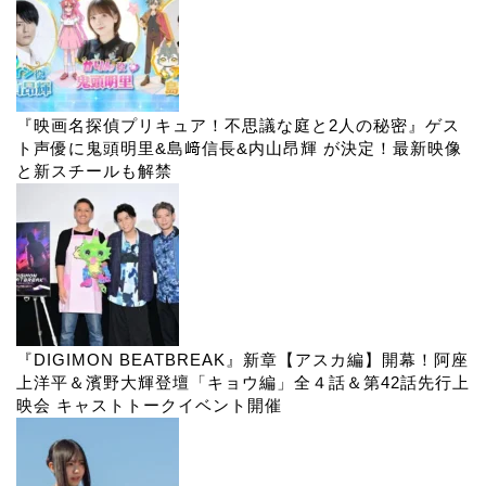
『映画名探偵プリキュア！不思議な庭と2人の秘密』ゲス
ト声優に鬼頭明里&島﨑信長&内山昂輝 が決定！最新映像
と新スチールも解禁
『DIGIMON BEATBREAK』新章【アスカ編】開幕！阿座
上洋平＆濱野大輝登壇「キョウ編」全４話＆第42話先行上
映会 キャストトークイベント開催