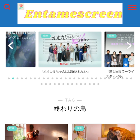
映画
映画
g」
「オオカミちゃんには騙されない」
「第１回ミラーライア
スティバル」
― TAG ―
終わりの鳥
映画
映画