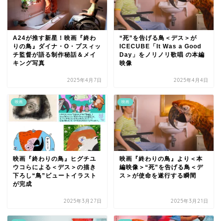
A24が推す新星！映画『終わ
“死”を告げる鳥＜デス＞が
りの鳥』ダイナ・O・プスィッ
ICECUBE「It Was a Good
チ監督が語る制作秘話＆メイ
Day」をノリノリ歌唱 の本編
キング写真
映像
2025年4月7日
2025年4月4日
映画
映画
映画『終わりの鳥』ヒグチユ
映画『終わりの鳥』より＜本
ウコらによる＜デス＞の描き
編映像＞“死”を告げる鳥＜デ
下ろし“鳥”ビュートイラスト
ス＞が使命を遂行する瞬間
が完成
2025年3月27日
2025年3月21日