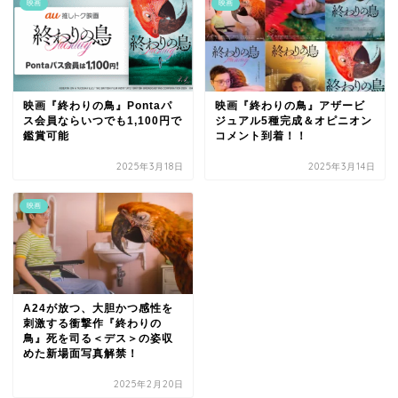
映画
映画
映画『終わりの鳥』Pontaパ
映画『終わりの鳥』アザービ
ス会員ならいつでも1,100円で
ジュアル5種完成＆オピニオン
鑑賞可能
コメント到着！！
2025年3月18日
2025年3月14日
映画
A24が放つ、大胆かつ感性を
刺激する衝撃作『終わりの
鳥』死を司る＜デス＞の姿収
めた新場面写真解禁！
2025年2月20日