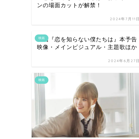
ンの場面カットが解禁！
2024年7月11
映画『恋を知らない僕たちは』本予告
映画
映像・メインビジュアル・主題歌ほか
2024年6月27
映画