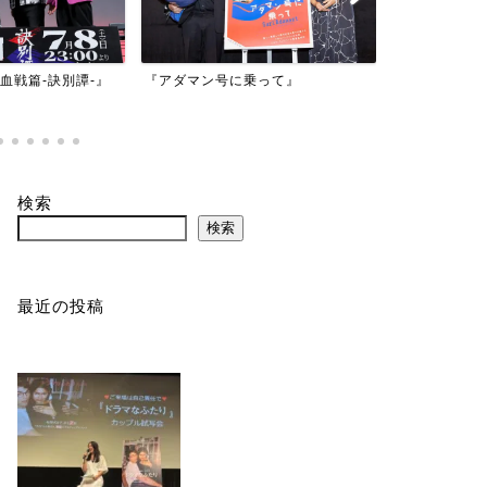
映画『もしか
乗って』
『バイオハザード：デスアイラン
かもしれない
ド』
検索
検索
最近の投稿