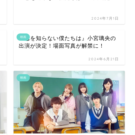
日
2024年7月1日
『恋を知らない僕たちは』小宮璃央の
映画
出演が決定！場面写真が解禁に！
日
2024年6月21日
映画