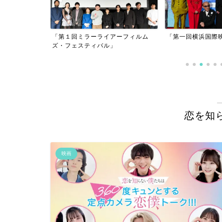
アーフィルム
「第一回横浜国際映画祭」
」
「逃げきれた夢」
恋を知
映画