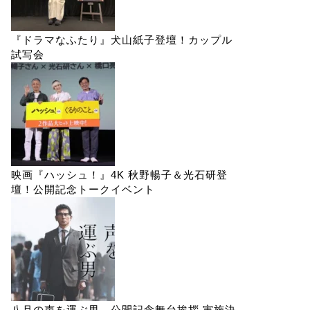
『ドラマなふたり』犬山紙子登壇！カップル
試写会
映画『ハッシュ！』4K 秋野暢子＆光石研登
壇！公開記念トークイベント
八月の声を運ぶ男 公開記念舞台挨拶 実施決