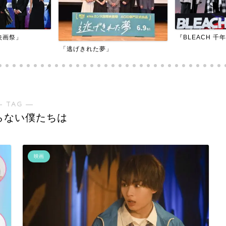
『BLEACH 千年血戦篇-訣別譚-』
『アダマン号に
― TAG ―
らない僕たちは
映画