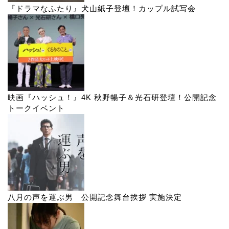
『ドラマなふたり』犬山紙子登壇！カップル試写会
映画『ハッシュ！』4K 秋野暢子＆光石研登壇！公開記念
トークイベント
八月の声を運ぶ男 公開記念舞台挨拶 実施決定