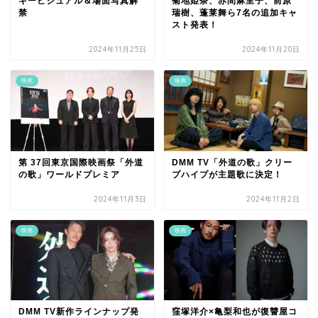
キービジュアル＆場面写真解
菊地姫奈、赤間麻里子、前原
禁
瑞樹、蓬莱舞ら7名の追加キャ
スト発表！
2024年11月25日
2024年11月20日
映画
映画
第 37回東京国際映画祭「外道
DMM TV「外道の歌」クリー
の歌」ワールドプレミア
プハイプが主題歌に決定！
2024年11月3日
2024年11月2日
映画
映画
DMM TV新作ラインナップ発
窪塚洋介×亀梨和也が復讐屋コ