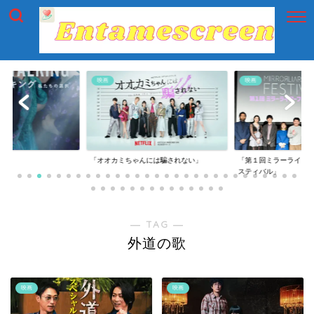
映画
映画
には騙されない」
「第１回ミラーライアーフィルムズ・フェ
「第一回横浜国際映画
スティバル」
― TAG ―
外道の歌
映画
映画