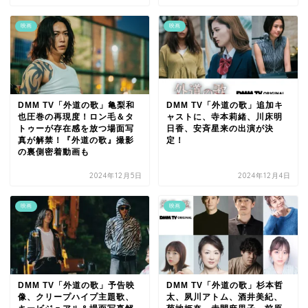
映画
映画
DMM TV「外道の歌」亀梨和
DMM TV「外道の歌」追加キ
也圧巻の再現度！ロン毛＆タ
ャストに、寺本莉緒、川床明
トゥーが存在感を放つ場面写
日香、安斉星来の出演が決
真が解禁！『外道の歌』撮影
定！
の裏側密着動画も
2024年12月5日
2024年12月4日
映画
映画
DMM TV「外道の歌」予告映
DMM TV「外道の歌」杉本哲
像、クリープハイプ主題歌、
太、夙川アトム、酒井美紀、