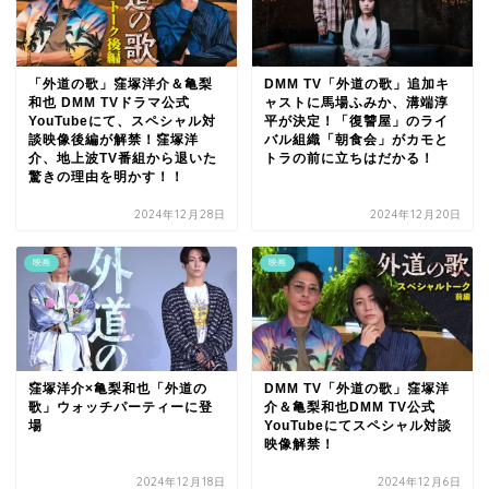
「外道の歌」窪塚洋介＆亀梨
DMM TV「外道の歌」追加キ
和也 DMM TVドラマ公式
ャストに馬場ふみか、溝端淳
YouTubeにて、スペシャル対
平が決定！「復讐屋」のライ
談映像後編が解禁！窪塚洋
バル組織「朝食会」がカモと
介、地上波TV番組から退いた
トラの前に立ちはだかる！
驚きの理由を明かす！！
2024年12月28日
2024年12月20日
映画
映画
窪塚洋介×亀梨和也「外道の
DMM TV「外道の歌」窪塚洋
歌」ウォッチパーティーに登
介＆亀梨和也DMM TV公式
場
YouTubeにてスペシャル対談
映像解禁！
2024年12月18日
2024年12月6日