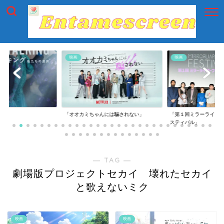
映画
映画
g」
「オオカミちゃんには騙されない」
「第１回ミラーライア
スティバル」
― TAG ―
劇場版プロジェクトセカイ 壊れたセカイ
と歌えないミク
映画
映画