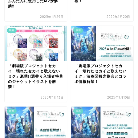
ふんだんに使用したMVが解
破！
禁‼
2025年1月29日
2025年1月20日
映画
映画
「劇場版プロジェクトセカ
「劇場版プロジェクトセカ
イ 壊れたセカイと歌えない
イ 壊れたセカイと歌えない
ミク」豪華!!週替り入場者特典
ミク」渋谷区観光協会とコラ
のジャケットイラストを解
ボ情報解禁！
禁！
2025年1月13日
2025年1月10日
映画
映画