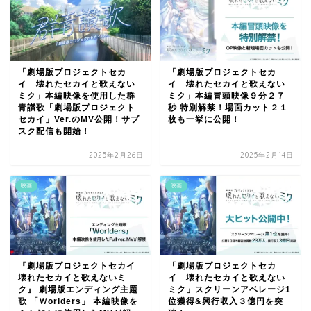
「劇場版プロジェクトセカ
「劇場版プロジェクトセカ
イ 壊れたセカイと歌えない
イ 壊れたセカイと歌えない
ミク」本編映像を使用した群
ミク」本編冒頭映像９分２７
青讃歌「劇場版プロジェクト
秒 特別解禁！場面カット２１
セカイ」Ver.のMV公開！サブ
枚も一挙に公開！
スク配信も開始！
2025年2月26日
2025年2月14日
映画
映画
『劇場版プロジェクトセカイ
「劇場版プロジェクトセカ
壊れたセカイと歌えないミ
イ 壊れたセカイと歌えない
ク』 劇場版エンディング主題
ミク」スクリーンアベレージ1
歌 「Ｗorlders」 本編映像を
位獲得&興行収入３億円を突