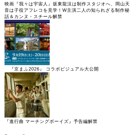
映画『我々は宇宙人』坂東龍汰は制作スタジオへ、岡山天
音は子役アフレコを見学！W主演二人の知られざる制作秘
話＆カンヌ・スチール解禁
『京まふ2026』 コラボビジュアル大公開
『進行曲 マーチングボーイズ』予告編解禁