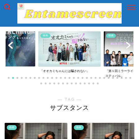
映画
映画
g」
「オオカミちゃんには騙されない」
「第１回ミラーライア
スティバル」
― TAG ―
サブスタンス
映画
映画