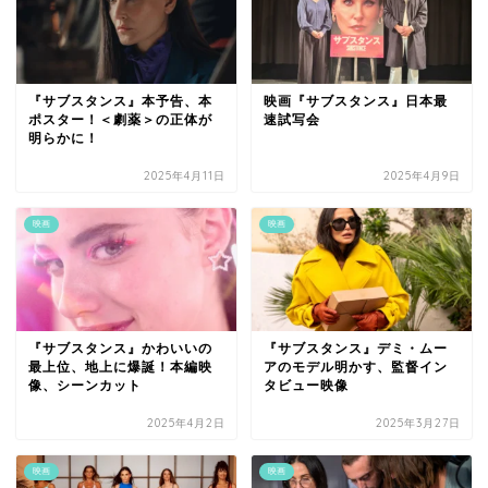
『サブスタンス』本予告、本
映画『サブスタンス』日本最
ポスター！＜劇薬＞の正体が
速試写会
明らかに！
2025年4月11日
2025年4月9日
映画
映画
『サブスタンス』かわいいの
『サブスタンス』デミ・ムー
最上位、地上に爆誕！本編映
アのモデル明かす、監督イン
像、シーンカット
タビュー映像
2025年4月2日
2025年3月27日
映画
映画