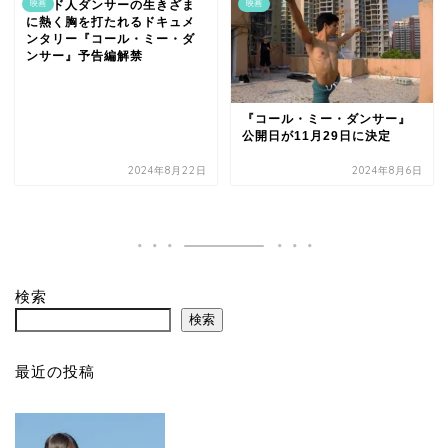
インド人ダンサーの生きざま
映画
映画
に熱く胸を打たれるドキュメ
ンタリー『コール・ミー・ダ
ンサー』予告編解禁
『コール・ミー・ダンサー』
公開日が11月29日に決定
2024年8月22日
2024年8月6日
検索
検索
最近の投稿