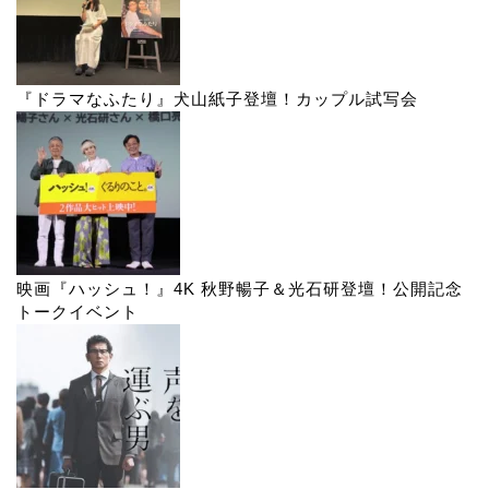
『ドラマなふたり』犬山紙子登壇！カップル試写会
映画『ハッシュ！』4K 秋野暢子＆光石研登壇！公開記念
トークイベント