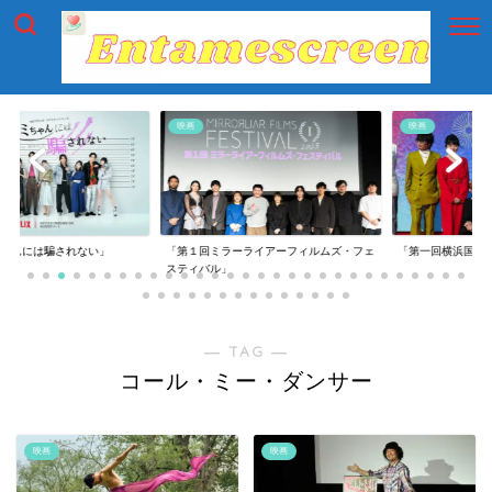
映画
映画
には騙されない」
「第１回ミラーライアーフィルムズ・フェ
「第一回横浜国際映画
スティバル」
― TAG ―
コール・ミー・ダンサー
映画
映画