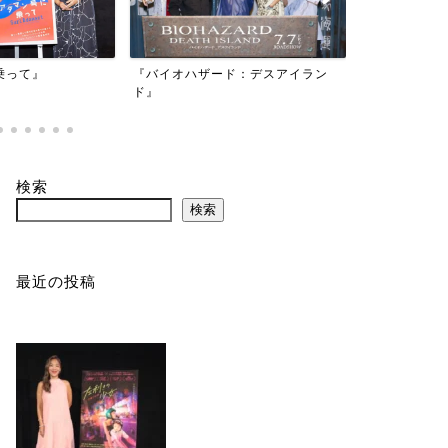
映画『もしか
乗って』
『バイオハザード：デスアイラン
かもしれない
ド』
検索
検索
最近の投稿