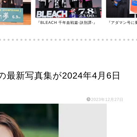
『BLEACH 千年血戦篇-訣別譚-』
『アダマン号に
最新写真集が2024年4月6日
2023年12月27日