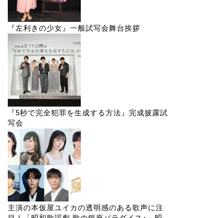
『左利きの少女』一般試写会舞台挨拶
『5秒で完全犯罪を生成する方法』完成披露試
写会
主演の本仮屋ユイカの透明感のある歌声に注
目！「昭和歌謡劇 歌の銀座パラダイス♪」昭