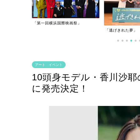
アーフィルム
「第一回横浜国際映画祭」
」
「逃げきれた夢」
アート イベント
10頭身モデル・香川沙耶の
に発売決定！