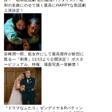
和の名曲にのせて描く最高にHAPPYな歌謡劇
上演決定！
谷崎潤一郎、処女作にして最高傑作が鮮烈に
甦る―『刺青』11/13より公開決定！ ポスタ
ービジュアル、特報、場面写真一挙解禁！
『ドラマなふたり』ゼンデイヤ＆Rパティン