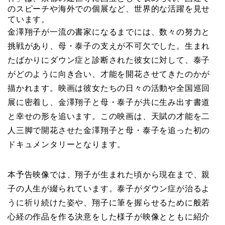
のスピーチや海外での個展など、世界的な活躍を見せ
ています。
金澤翔子が一流の書家になるまでには、数々の努力と
挑戦があり、母・泰子の支えが不可欠でした。生まれ
たばかりにダウン症と診断された彼女に対して、泰子
がどのように向き合い、才能を開花させてきたのかが
描かれます。映画は彼女たちの日々の活動や全国巡回
展に密着し、金澤翔子と母・泰子が共に生み出す書道
と幸せの形を追います。この映画は、天賦の才能を二
人三脚で開花させた金澤翔子と母・泰子を追った初の
ドキュメンタリーとなります。
本予告映像では、翔子が生まれた頃から現在まで、親
子の人生が綴られています。泰子がダウン症が治るよ
うに祈り続けた姿や、翔子に筆を握らせるために般若
心経の作品を作る決意をした様子が映像とともに紹介