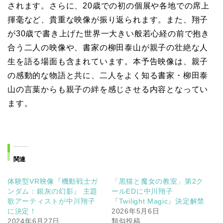
されます。さらに、20歳での初の個展や各地での席上
揮毫など、貴重な映像が振り返られます。また、翔子
が30歳で書き上げた世界一大きい般若心経の前で抱き
合う二人の映像や、書家の柳田泰山が親子の壮絶な人
生を語る場面も含まれています。本予告映像は、親子
の感動的な物語と共に、二人をよく知る書家・柳田泰
山の言葉からも親子の絆を感じさせる内容となってい
ます。
関連
体験型VR映像『機動戦士ガ
「黒猫と魔女の教室」第2ク
ンダム：銀灰の幻影』 主題
ールEDに中川翔子
歌アーティストが中川翔子
『Twilight Magic』決定解禁
に決定！
2026年5月6日
2024年6月27日
類似投稿