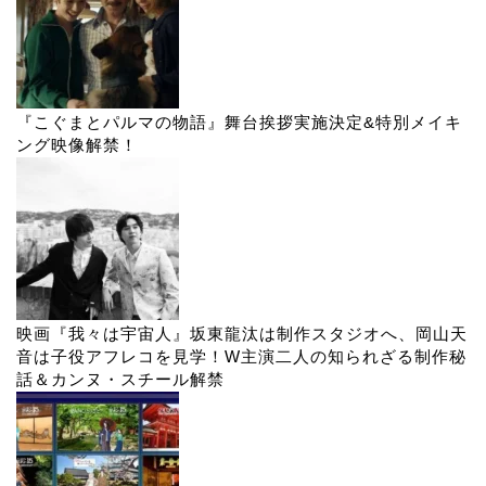
『こぐまとパルマの物語』舞台挨拶実施決定&特別メイキ
ング映像解禁！
映画『我々は宇宙人』坂東龍汰は制作スタジオへ、岡山天
音は子役アフレコを見学！W主演二人の知られざる制作秘
話＆カンヌ・スチール解禁