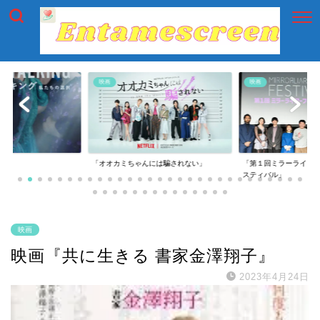
映画
映画
には騙されない」
「第１回ミラーライアーフィルムズ・フェ
「第一回横浜国際映画
スティバル」
映画
映画『共に生きる 書家金澤翔子』
2023年4月24日