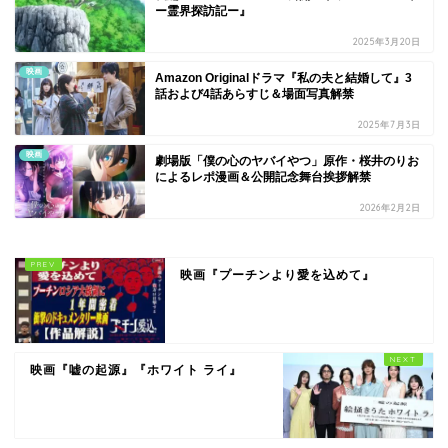
ー霊界探訪記ー』
2025年3月20日
映画
Amazon Originalドラマ『私の夫と結婚して』3
話および4話あらすじ＆場面写真解禁
2025年7月3日
映画
劇場版「僕の心のヤバイやつ」原作・桜井のりお
によるレポ漫画＆公開記念舞台挨拶解禁
2026年2月2日
映画『プーチンより愛を込めて』
映画『嘘の起源』『ホワイト ライ』