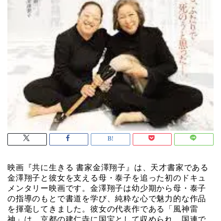
映画『共に生きる 書家金澤翔子』は、天才書家である
金澤翔子と彼女を支える母・泰子を追った初のドキュ
メンタリー映画です。金澤翔子は幼少期から母・泰子
の指導のもとで書道を学び、純粋な心で魅力的な作品
を揮毫してきました。彼女の代表作である「風神雷
神」は、京都の建仁寺に国宝として収められ、国連で