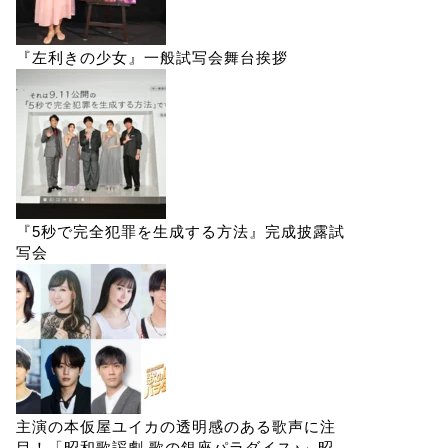
『左利きの少女』一般試写会舞台挨拶
『5秒で完全犯罪を生成する方法』完成披露試
写会
主演の本仮屋ユイカの透明感のある歌声に注
目！「昭和歌謡劇 歌の銀座パラダイス♪」昭