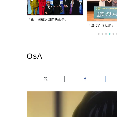
アーフィルム
「第一回横浜国際映画祭」
」
「逃げきれた夢」
OsA