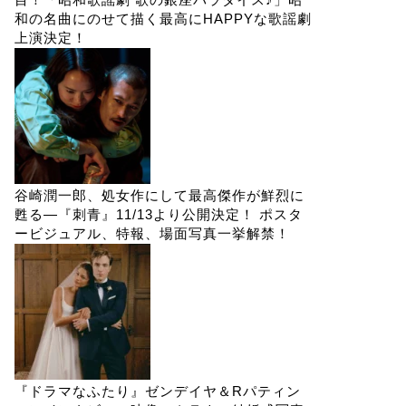
和の名曲にのせて描く最高にHAPPYな歌謡劇
上演決定！
谷崎潤一郎、処女作にして最高傑作が鮮烈に
甦る―『刺青』11/13より公開決定！ ポスタ
ービジュアル、特報、場面写真一挙解禁！
『ドラマなふたり』ゼンデイヤ＆Rパティン