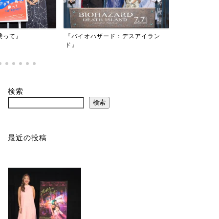
映画『もしか
乗って』
『バイオハザード：デスアイラン
かもしれない
ド』
検索
検索
最近の投稿