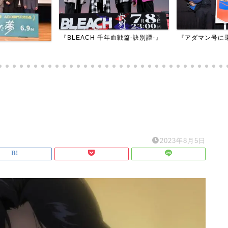
『BLEACH 千年血戦篇-訣別譚-』
『アダマン号に
2023年8月5日