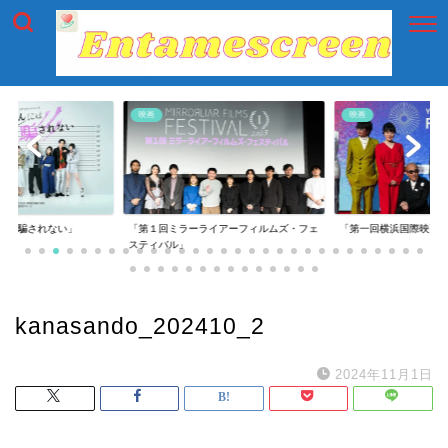
映画
映画
には騙されない」
「第１回ミラーライアーフィルムズ・フェ
「第一回横浜国際映画
スティバル」
kanasando_202410_2
2024年11月1日