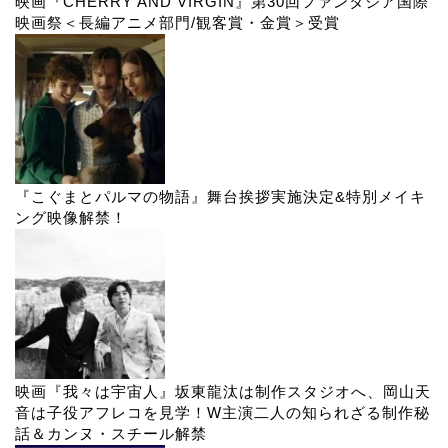
映画『CHERRY AND VIRGIN』第30回ファンタジア国際
映画祭＜長編アニメ部門/観客賞・金賞＞受賞
『こぐまとパルマの物語』舞台挨拶実施決定&特別メイキ
ング映像解禁！
映画『我々は宇宙人』坂東龍汰は制作スタジオへ、岡山天
音は子役アフレコを見学！W主演二人の知られざる制作秘
話＆カンヌ・スチール解禁