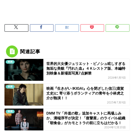
関連記事
映画
世界的大女優ジュリエット・ビノシュ眩しすぎる
無垢な美貌『汚れた血』４Ｋレストア版、本編特
別映像＆新場面写真7点解禁
2026年1月9日
映画
映画『生きがい IKIGAI』心を閉ざした信三(鹿賀
丈史)に 寄り添うボランティアの青年を小林虎之
介が熱演！！
2025年7月9日
映画
DMM TV「外道の歌」追加キャストに馬場ふみ
か、溝端淳平が決定！「復讐屋」のライバル組織
「朝食会」がカモとトラの前に立ちはだかる！
2024年12月20日