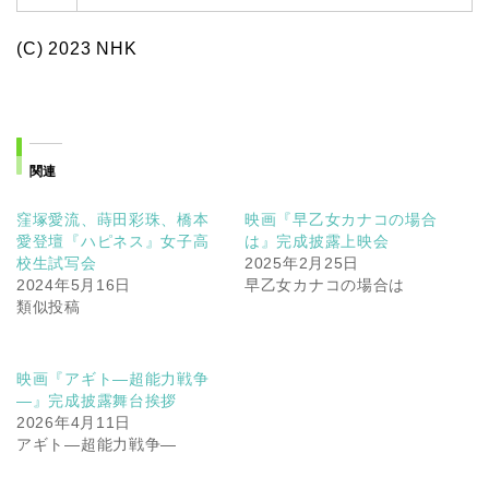
(C) 2023 NHK
関連
窪塚愛流、蒔田彩珠、橋本
映画『早乙女カナコの場合
愛登壇『ハピネス』女子高
は』完成披露上映会
校生試写会
2025年2月25日
2024年5月16日
早乙女カナコの場合は
類似投稿
映画『アギト―超能力戦争
―』完成披露舞台挨拶
2026年4月11日
アギト―超能力戦争―