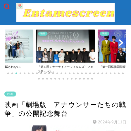
映画
映画
には騙されない」
「第１回ミラーライアーフィルムズ・フェ
「第一回横浜国際映画
スティバル」
映画
映画「劇場版 アナウンサーたちの戦
争」の公開記念舞台
2024年9月11日