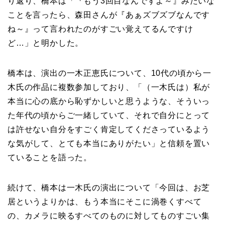
り返り、橋本は「『もう3回目なんですよ～』みたいな
ことを言ったら、森田さんが『あぁズブズブなんです
ね～』って言われたのがすごい覚えてるんですけ
ど…」と明かした。
橋本は、演出の一木正恵氏について、10代の頃から一
木氏の作品に複数参加しており、「（一木氏は）私が
本当に心の底から恥ずかしいと思うような、そういっ
た年代の頃からご一緒していて、それで自分にとって
は許せない自分をすごく肯定してくださっているよう
な気がして、とても本当にありがたい」と信頼を置い
ていることを語った。
続けて、橋本は一木氏の演出について「今回は、お芝
居というよりかは、もう本当にそこに渦巻くすべて
の、カメラに映るすべてのものに対してものすごい集