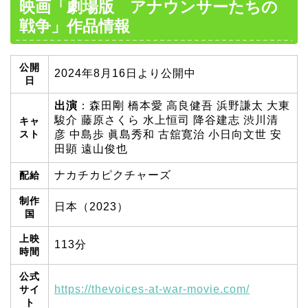
映画「劇場版 アナウンサーたちの
戦争」作品情報
公開
2024年8月16日より公開中
日
出演
：森田剛 橋本愛 高良健吾 浜野謙太 大東
駿介 藤原さくら 水上恒司 降谷建志 渋川清
キャ
スト
彦 中島歩 眞島秀和 古舘寛治 小日向文世 安
田顕 遠山俊也
ナカチカピクチャーズ
配給
制作
日本（2023）
国
上映
113分
時間
公式
https://thevoices-at-war-movie.com/
サイ
ト