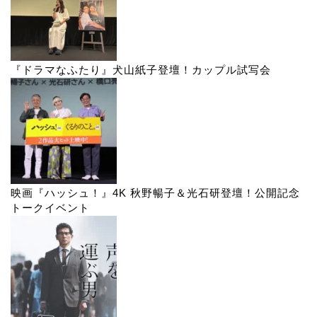
『ドラマなふたり』犬山紙子登壇！カップル試写会
映画『ハッシュ！』4K 秋野暢子＆光石研登壇！公開記念
トークイベント