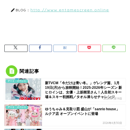
http://www.entamescreen.online
BLOG：
関連記事
アート イベント
新TVCM「今だけは青い冬。」ゲレンデ篇、1月
19日(月)から放映開始！2025-2026年シーズン 新
ヒロインは、女優・上坂樹里さん！人生初スキー
場＆スキー初挑戦／タオル凍らせチャレンジ
2026年1月19日
アート イベント
ゆうちゃみ＆見取り図 盛山が「sanrio house」
ルクア店 オープンイベントに登場
2026年6月30日