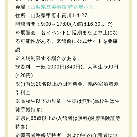
会場：
山梨県立美術館 特別展示室
住所：山梨県甲府市貢川1-4-27
開館時間：9:00～17:00(入館は16:30まで)
※展覧会、各イベントは延期または中止にな
る可能性がある。来館前に公式サイトを要確
認。
※入場制限する場合がある。
観覧料：一般 1000円(840円)、大学生 500円
(420円)
※( )内は20名以上の団体料金、県内宿泊者割
引料金
※高校生以下の児童・生徒は無料(高校生は生
徒手帳持参)
※県内65歳以上の入館者は無料(健康保険証等
持参)
※障害者手帳所持者、およびその介護者は無