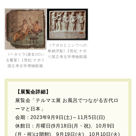
《アポロとニンフへの
奉納浮彫》2世紀 ナポ
《ヘタイラ(遊女)のい
リ国立考古学博物館蔵
る饗宴》1世紀 ナポリ
国立考古学博物館蔵
【展覧会詳細】
展覧会「テルマエ展 お風呂でつながる古代ロ
ーマと日本」
会期：2023年9月9日(土)～11月5日(日)
休館日：月曜日(9月18日(月・祝)、10月9日
(月・祝)は開館)、9月19日(火)、10月10日(火)