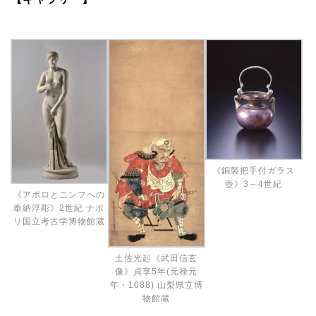
《銅製把手付ガラス
壺》3～4世紀
《アポロとニンフへの
奉納浮彫》2世紀 ナポ
リ国立考古学博物館蔵
土佐光起《武田信玄
像》貞享5年(元禄元
年・1688) 山梨県立博
物館蔵