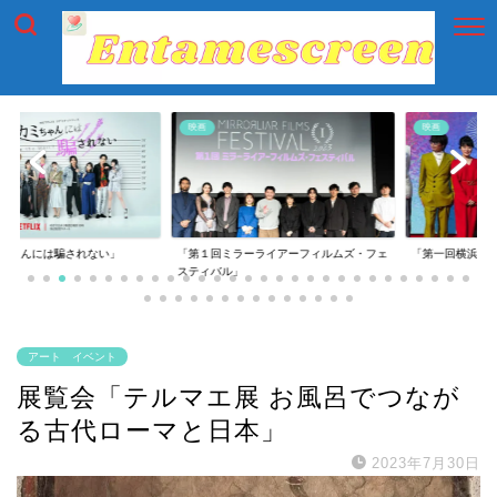
映画
映画
には騙されない」
「第１回ミラーライアーフィルムズ・フェ
「第一回横浜国際映画
スティバル」
アート イベント
展覧会「テルマエ展 お風呂でつなが
る古代ローマと日本」
2023年7月30日