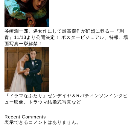
谷崎潤一郎、処女作にして最高傑作が鮮烈に甦る―『刺
青』11/13より公開決定！ ポスタービジュアル、特報、場
面写真一挙解禁！
『ドラマなふたり』ゼンデイヤ＆Rパティンソンインタビ
ュー映像、トラウマ結婚式写真など
Recent Comments
表示できるコメントはありません。