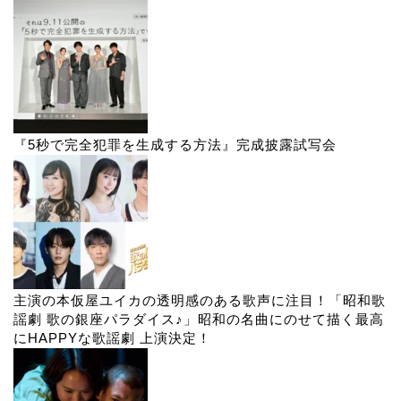
『5秒で完全犯罪を生成する方法』完成披露試写会
主演の本仮屋ユイカの透明感のある歌声に注目！「昭和歌
謡劇 歌の銀座パラダイス♪」昭和の名曲にのせて描く最高
にHAPPYな歌謡劇 上演決定！