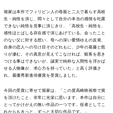
堀家は本作でフィリピン人の母親と二人で暮らす高校
生・純悟を演じ、悶々として自分の本当の感情を吐露
できない純悟を見事に演じきり、「高校生・純悟を、
感性ほとばしる存在感で演じあげている。会ったこと
のない父に対する想い、母への深い愛情ゆえの反発、
自身の恋人への引け目そのどれもに、少年の葛藤と怒
りが滲む。その真意が見えてこなければ、観客を惹き
つける事はできないが、誠実で純粋な人間性を浮かば
せる人物像が、求心力を持っていた」と高く評価さ
れ、最優秀新進俳優賞を受賞しました。
今回の受賞に寄せて堀家は、「この度高崎映画祭で賞
を頂けたこと、非常に光栄に思います。本作は自分に
とってかけがえの無い作品の一つです。役者としてこ
れからもきっと、ずっと大切な作品です。」