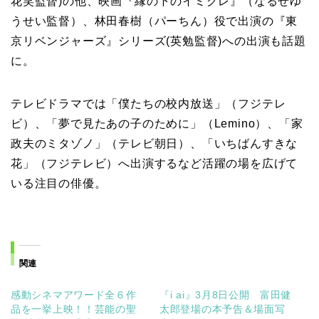
花笑監督)の他、映画『縁の下のイミグレ』（なるせゆ
うせい監督）、林田春樹（パーちん）役で出演の『東
京リベンジャーズ』シリーズ(英勉監督)への出演も話題
に。
テレビドラマでは「僕たちの校内放送」（フジテレ
ビ）、「夢で見たあの子のために」（Lemino）、「家
政夫のミタゾノ」（テレビ朝日）、「いちばんすきな
花」（フジテレビ）へ出演するなど活躍の場を広げて
いる注目の俳優。
関連
感動シネマアワード全６作
『i ai』3月8日公開 富田健
品を一挙上映！！芸能の聖
太郎登場の本予告＆場面写