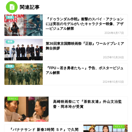
関連記事
映画
『ドゥランダル作戦』衝撃のスパイ・アクション
には実在のモデルがいたキャラクター映像、アザ
―ビジュアル解禁
2026年6月17日
映画
第36回東京国際映画祭『正欲』ワールドプレミア
舞台挨拶
2023年10月26日
映画
『FPU～若き勇者たち～』予告、ポスタービジュ
アル解禁
2024年10月10日
高崎映画祭にて『茶飲友達』外山文治監
督・岡本玲が受賞
『バナナサンド 新春3時間 ＳＰ』で久間