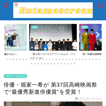
映画
映画
には騙されない」
「第１回ミラーライアーフィルムズ・フェ
「第一回横浜国際映画
スティバル」
アート イベント
俳優・堀家一希が 第37回高崎映画祭
で“最優秀新進俳優賞”を受賞！
2024年1月11日