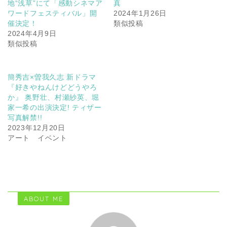
地“浅草”にて「感動シネマア
真
ワードフェスティバル」開
2024年1月26日
催決定！
類似投稿
2024年4月9日
類似投稿
簡秀吉×曽我久志 新ドラマ
『好きやねんけどどうやろ
か』 奥野壮、村瀬紗英、堀
家一希の出演決定! ティザー
写真解禁!!
2023年12月20日
アート イベント
ABOUT ME