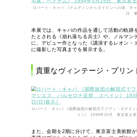
ロバート・キャパ 《ナムディンからタイビンへの道、キャパ
日 
本展では、キャパの作品を通して活動の軌跡
たとされる《崩れ落ちる兵士》や、ノルマン
に、デビュー作となった《講演するレオン・
に撮影した写真までを展示する。
貴重なヴィンテージ・プリン
ロバート・キャパ 《国際旅団の解団式でフアン・モデス
イン》 1938年10月 東京富士美
また、会期を2期に分けて、東京富士美術館が