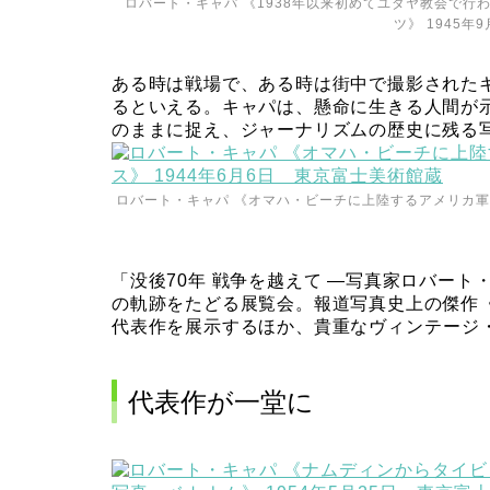
ロバート・キャパ 《1938年以来初めてユダヤ教会で
ツ》 1945
ある時は戦場で、ある時は街中で撮影された
るといえる。キャパは、懸命に生きる人間が
のままに捉え、ジャーナリズムの歴史に残る
ロバート・キャパ 《オマハ・ビーチに上陸するアメリカ軍、
「没後70年 戦争を越えて —写真家ロバー
の軌跡をたどる展覧会。報道写真史上の傑作
代表作を展示するほか、貴重な
ヴィンテージ
代表作が一堂に