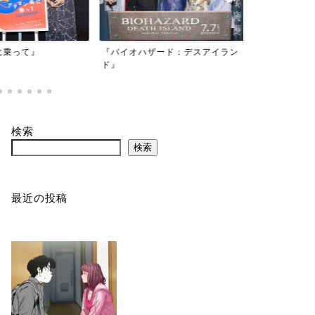
映画『もしか
乗って』
『バイオハザード：デスアイラン
かもしれない
ド』
検索
検索
最近の投稿