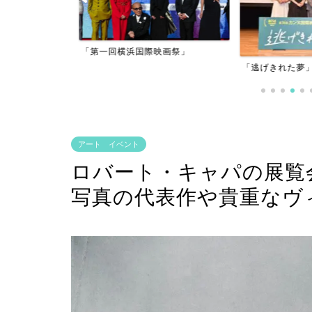
アーフィルム
「第一回横浜国際映画祭」
」
「逃げきれた夢」
アート イベント
ロバート・キャパの展覧会
写真の代表作や貴重なヴ