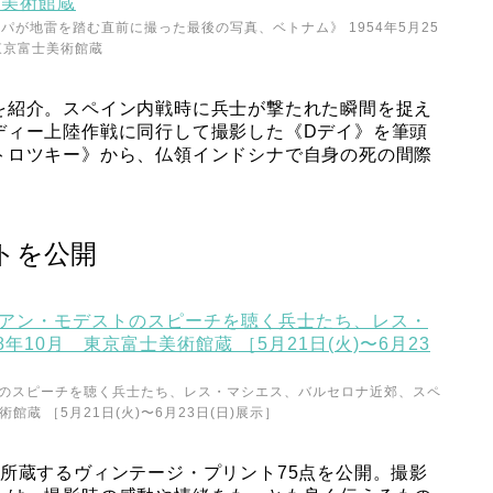
が地雷を踏む直前に撮った最後の写真、ベトナム》 1954年5月25
東京富士美術館蔵
を紹介。スペイン内戦時に兵士が撃たれた瞬間を捉え
ディー上陸作戦に同行して撮影した《Dデイ》を筆頭
トロツキー》から、仏領インドシナで自身の死の間際
トを公開
トのスピーチを聴く兵士たち、レス・マシエス、バルセロナ近郊、スペ
術館蔵 ［5月21日(火)〜6月23日(日)展示］
所蔵するヴィンテージ・プリント75点を公開。撮影