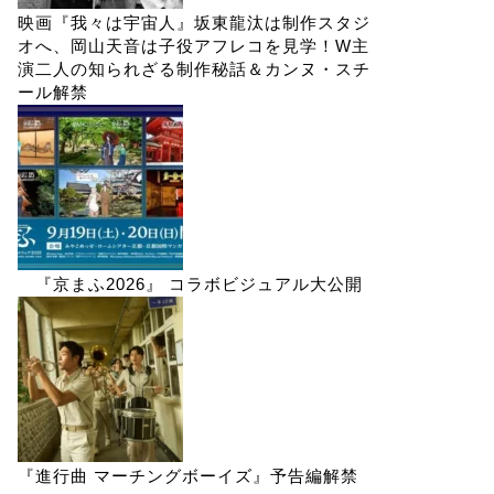
映画『我々は宇宙人』坂東龍汰は制作スタジ
オへ、岡山天音は子役アフレコを見学！W主
演二人の知られざる制作秘話＆カンヌ・スチ
ール解禁
『京まふ2026』 コラボビジュアル大公開
『進行曲 マーチングボーイズ』予告編解禁