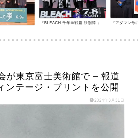
『BLEACH 千年血戦篇-訣別譚-』
『アダマン号に
が東京富士美術館で – 報道
ィンテージ・プリントを公開
2024年3月31日