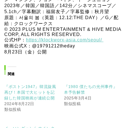
2023年／韓国／韓国語／142分／シネマスコープ／
5.1ch／字幕翻訳：福留友子／字幕監修：秋月望
原題：서울의 봄（英題：12.12:THE DAY）／G／配
給：クロックワークス
© 2023 PLUS M ENTERTAINMENT & HIVE MEDIA
CORP, ALL RIGHTS RESERVED.
公式HP：
https://klockworx-asia.com/seoul/
映画公式X：@19791212theday
8月23日（金）公開
関連
『ボストン1947』韓流旋風
『1980 僕たちの光州事件』
再び！本国で大ヒットを記
本予告解禁
録した韓国映画が連続公開
2025年3月4日
2024年8月22日
類似投稿
類似投稿