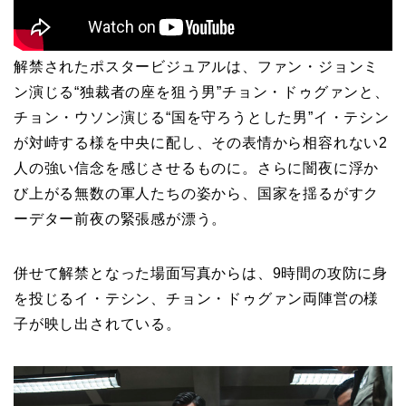
解禁されたポスタービジュアルは、ファン・ジョンミ
ン演じる“独裁者の座を狙う男”チョン・ドゥグァンと、
チョン・ウソン演じる“国を守ろうとした男”イ・テシン
が対峙する様を中央に配し、その表情から相容れない2
人の強い信念を感じさせるものに。さらに闇夜に浮か
び上がる無数の軍人たちの姿から、国家を揺るがすク
ーデター前夜の緊張感が漂う。
併せて解禁となった場面写真からは、9時間の攻防に身
を投じるイ・テシン、チョン・ドゥグァン両陣営の様
子が映し出されている。