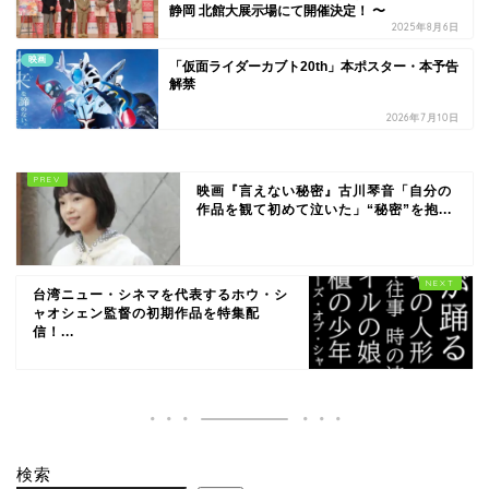
静岡 北館大展示場にて開催決定！ 〜
2025年8月6日
映画
「仮面ライダーカブト20th」本ポスター・本予告
解禁
2026年7月10日
映画『言えない秘密』古川琴音「自分の
作品を観て初めて泣いた」“秘密”を抱...
台湾ニュー・シネマを代表するホウ・シ
ャオシェン監督の初期作品を特集配
信！...
検索