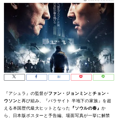
『アシュラ』の監督が
ファン・ジョンミン
と
チョン・
ウソン
と再び組み、『パラサイト 半地下の家族』を超
える本国歴代級大ヒットとなった
『ソウルの春』
か
ら、日本版ポスターと予告編、場面写真が一挙に解禁