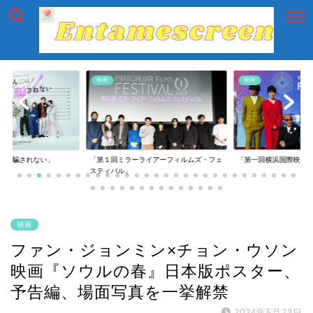
映画
映画
には騙されない」
「第１回ミラーライアーフィルムズ・フェ
「第一回横浜国際映画
スティバル」
映画
ファン・ジョンミン×チョン・ウソン
映画『ソウルの春』日本版ポスター、
予告編、場面写真を一挙解禁
2024年5月23日