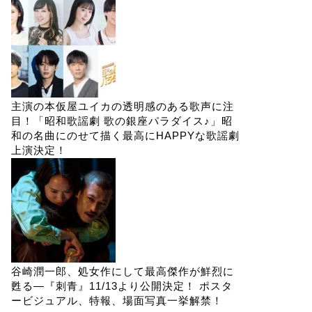
主演の本仮屋ユイカの透明感のある歌声に注
目！「昭和歌謡劇 歌の銀座パラダイス♪」昭
和の名曲にのせて描く最高にHAPPYな歌謡劇
上演決定！
谷崎潤一郎、処女作にして最高傑作が鮮烈に
甦る―『刺青』11/13より公開決定！ ポスタ
ービジュアル、特報、場面写真一挙解禁！