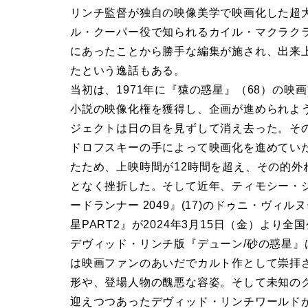
リンチ監督が独自の映像美学で映画化した超大
ル・クーパー役で知られるカイル・マクラク
にあったことから勝手な編集が施され、出来
たという逸話もある。
当初は、1971年に『猿の惑星』（68）の
小説の映像化権を獲得し、企画が進められよ
ジェクトは日の目を見ずして消え去った。そ
ドロフスキーの手によって映画化を進めてい
たため、上映時間が12時間を超え、その的
となく挫折した。そして近年、ティモシー・シ
ードランナー 2049』(17)のドゥニ・ヴィ
星PART2』が2024年3月15日（金）より全
デヴィッド・リンチ版『デューン/砂の惑星
は映画ファンのあいだでカルト作として崇拝
形や、登場人物の醜悪な容姿。そして未知の
迎えつつあったデヴィッド・リンチワールド