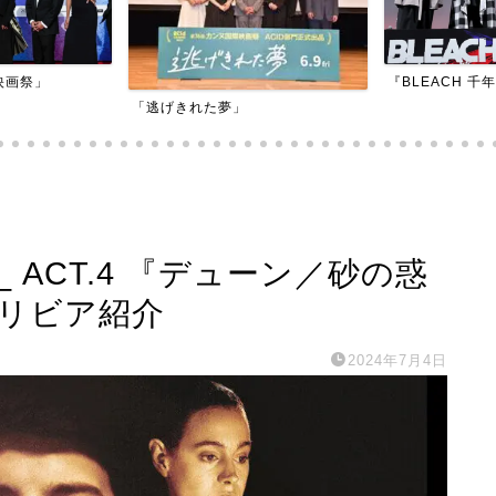
映画祭」
『BLEACH 千
「逃げきれた夢」
ACT.4 『デューン／砂の惑
トリビア紹介
2024年7月4日