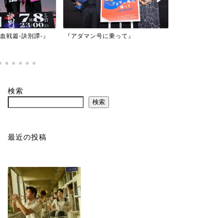
年血戦篇-訣別譚-』
『アダマン号に乗って』
『バイオハザ
ド』
検索
検索
最近の投稿