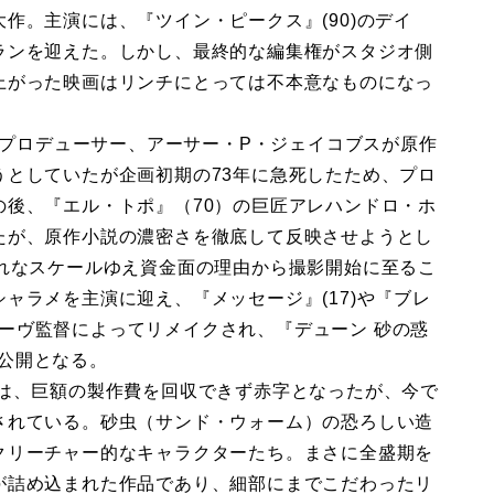
作。主演には、『ツイン・ピークス』(90)のデイ
ランを迎えた。しかし、最終的な編集権がスタジオ側
上がった映画はリンチにとっては不本意なものになっ
映画プロデューサー、アーサー・P・ジェイコブスが原作
うとしていたが企画初期の73年に急死したため、プロ
の後、『エル・トポ』（70）の巨匠アレハンドロ・ホ
たが、原作小説の濃密さを徹底して反映させようとし
外れなスケールゆえ資金面の理由から撮影開始に至るこ
ャラメを主演に迎え、『メッセージ』(17)や『ブレ
ルヌーヴ監督によってリメイクされ、『デューン 砂の惑
国公開となる。
』は、巨額の製作費を回収できず赤字となったが、今で
されている。砂虫（サンド・ウォーム）の恐ろしい造
クリーチャー的なキャラクターたち。まさに全盛期を
が詰め込まれた作品であり、細部にまでこだわったリ