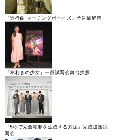
『進行曲 マーチングボーイズ』予告編解禁
『左利きの少女』一般試写会舞台挨拶
『5秒で完全犯罪を生成する方法』完成披露試
写会