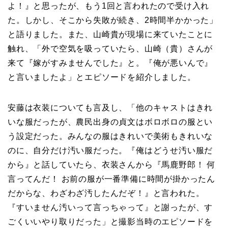
よ！』と思ったが、もう1回と言われたので受け入れ
た。しかし、そこから失敗が続き、2時間半かかった」
と語りました。また、山崎貴が現場に来ていたことに
触れ、「外で空気を吸っていたら、山崎（貴）さんが
来て『嫁がすみませんでした』と。『俺が悪いんで』
と言いましたよ」とエピソードを紹介しました。
安藤は衣装についても言及し、「他のキャストはきれ
いな服だったが、農民出身の貞文はボロボロの服とい
う設定だった。みんなの服はきれいで美術もきれいな
のに、自分だけ汚い服だった。『俺はどうせ汚い服だ
から』と話していたら、衣装さんから『馬鹿野郎！ 何
言ってんだ！ お前の服が一番準備に時間が掛かったん
だからな、わざわざ汚したんだぞ！』と言われた。
『すいません汚いって言っちゃって』と謝ったが、す
ごくいいやり取りだった」と撮影当時のエピソードを