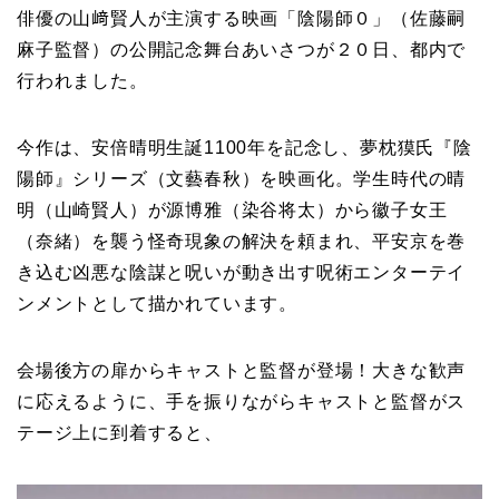
俳優の山﨑賢人が主演する映画「陰陽師０」（佐藤嗣
麻子監督）の公開記念舞台あいさつが２０日、都内で
行われました。
今作は、安倍晴明生誕1100年を記念し、夢枕獏氏『陰
陽師』シリーズ（文藝春秋）を映画化。学生時代の晴
明（山崎賢人）が源博雅（染谷将太）から徽子女王
（奈緒）を襲う怪奇現象の解決を頼まれ、平安京を巻
き込む凶悪な陰謀と呪いが動き出す呪術エンターテイ
ンメントとして描かれています。
会場後方の扉からキャストと監督が登場！大きな歓声
に応えるように、手を振りながらキャストと監督がス
テージ上に到着すると、