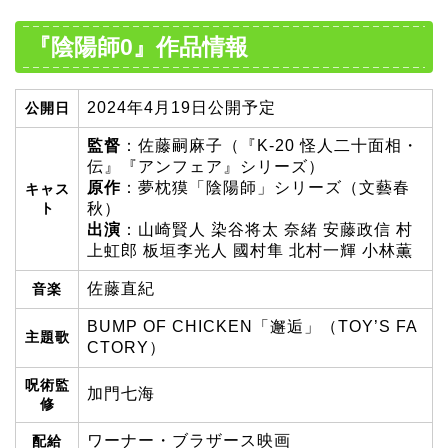
『陰陽師0』作品情報
2024年4月19日公開予定
公開日
監督
：佐藤嗣麻子（『K-20 怪人二十面相・
伝』『アンフェア』シリーズ）
原作
：夢枕獏「陰陽師」シリーズ（文藝春
キャス
ト
秋）
出演
：山崎賢人 染谷将太 奈緒 安藤政信 村
上虹郎 板垣李光人 國村隼 北村一輝 小林薫
佐藤直紀
音楽
BUMP OF CHICKEN「邂逅」（TOY’S FA
主題歌
CTORY）
呪術監
加門七海
修
ワーナー・ブラザース映画
配給