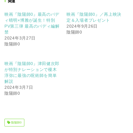
関連
映画『陰陽師0』最高のバデ
映画『陰陽師0』／再上映決
ィ晴明×博雅が誕生！特別
定＆入場者プレゼント
PV第三弾 最高のバディ編解
2024年9月26日
禁
陰陽師0
2024年3月27日
陰陽師0
映画『陰陽師0』津田健次郎
が特別ナレーションで榎木
淳弥に最強の呪術師を簡単
解説
2024年3月7日
陰陽師0
陰陽師0