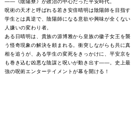
――《陰陽寮》が政治の中心だった平安時代。
呪術の天才と呼ばれる若き安倍晴明は陰陽師を目指す
学生とは真逆で、陰陽師になる意欲や興味が全くない
人嫌いの変わり者。
ある日晴明は、貴族の源博雅から皇族の徽子女王を襲
う怪奇現象の解決を頼まれる。衝突しながらも共に真
相を追うが、ある学生の変死をきっかけに、平安京を
も巻き込む凶悪な陰謀と呪いが動き出す――。史上最
強の呪術エンターテイメントが幕を開ける！