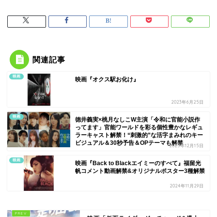
関連記事
映画
映画『オクス駅お化け』
2023年6月25日
映画
徳井義実×桃月なしこW主演「令和に官能小説作
ってます」官能ワールドを彩る個性豊かなレギュ
ラーキャスト解禁！“刺激的”な活字まみれのキー
ビジュアル＆30秒予告＆OPテーマも解禁
2025年12月15日
映画
映画『Back to Blackエイミーのすべて』福留光
帆コメント動画解禁&オリジナルポスター3種解禁
2024年11月29日