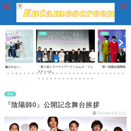
映画
映画
には騙されない」
「第１回ミラーライアーフィルムズ・フェ
「第一回横浜国際映画
スティバル」
映画
『陰陽師0』公開記念舞台挨拶
2024年4月21日