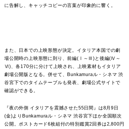
に告解し、キャッチコピーの言葉が印象的に響く。
また、日本での上映形態が決定。イタリア本国での劇
場公開時の上映形態に則り、前編(Ⅰ～Ⅲ)と後編(Ⅳ～
Ⅵ)、各170分に分けて上映され、上映素材もイタリア
劇場公開版となる。併せて、Bunkamuraル・シネマ 渋
谷宮下でのタイムテーブルも発表、劇場公式サイトで
確認ができる。
『夜の外側 イタリアを震撼させた55日間』は8月9日
(金)よりBunkamuraル・シネマ 渋谷宮下ほか全国順次
公開。ポストカード6枚組付の特別鑑賞2回券は2,800円