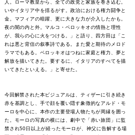
人。ローマ教皇から、全ての政党と家族を巻き込む。
いやイタリア中を揺るがす。政治における権力闘争と
金。マフィアの暗躍、更に大きな力が介入したかも。
夜の闇の内と外。マルコ・ベロッキオの情熱と理性
が、我らの心に火をつける。」と語り、四方田は「こ
れは悪と背信の叙事詩である。また愛と期待のメロド
ラマでもある。ベロッキオはつねに家庭と権力、夢と
解放を描いてきた。要するに、イタリアのすべてを描
いてきたといえる。」と寄せた。
今回解禁された本ビジュアルは、ティザーに引き続き
赤を基調とし、手で顔を覆い隠す象徴的なアルド・モ
ーロを中心に、本作の主要登場人物たちが周縁を囲っ
た。モーロの写真の横には、劇中で「赤い旅団」に監
禁され50日以上が経ったモーロが、神父に告解する場