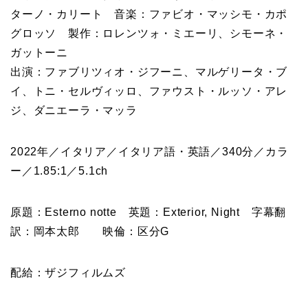
ターノ・カリート 音楽：ファビオ・マッシモ・カポ
グロッソ 製作：ロレンツォ・ミエーリ、シモーネ・
ガットーニ
出演：ファブリツィオ・ジフーニ、マルゲリータ・ブ
イ、トニ・セルヴィッロ、ファウスト・ルッソ・アレ
ジ、ダニエーラ・マッラ
2022年／イタリア／イタリア語・英語／340分／カラ
ー／1.85:1／5.1ch
原題：Esterno notte 英題：Exterior, Night 字幕翻
訳：岡本太郎 映倫：区分G
配給：ザジフィルムズ