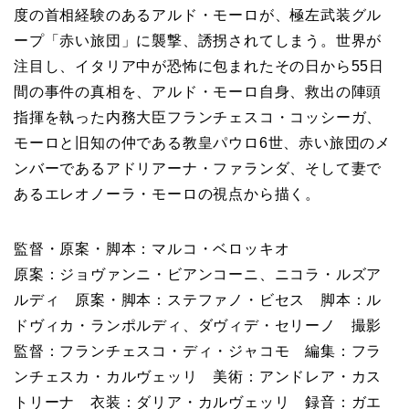
度の首相経験のあるアルド・モーロが、極左武装グル
ープ「赤い旅団」に襲撃、誘拐されてしまう。世界が
注目し、イタリア中が恐怖に包まれたその日から55日
間の事件の真相を、アルド・モーロ自身、救出の陣頭
指揮を執った内務大臣フランチェスコ・コッシーガ、
モーロと旧知の仲である教皇パウロ6世、赤い旅団のメ
ンバーであるアドリアーナ・ファランダ、そして妻で
あるエレオノーラ・モーロの視点から描く。
監督・原案・脚本：マルコ・ベロッキオ
原案：ジョヴァンニ・ビアンコーニ、ニコラ・ルズア
ルディ 原案・脚本：ステファノ・ビセス 脚本：ル
ドヴィカ・ランポルディ、ダヴィデ・セリーノ 撮影
監督：フランチェスコ・ディ・ジャコモ 編集：フラ
ンチェスカ・カルヴェッリ 美術：アンドレア・カス
トリーナ 衣装：ダリア・カルヴェッリ 録音：ガエ