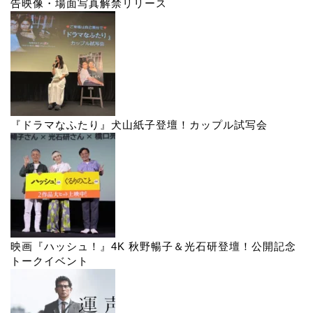
告映像・場面写真解禁リリース
『ドラマなふたり』犬山紙子登壇！カップル試写会
映画『ハッシュ！』4K 秋野暢子＆光石研登壇！公開記念
トークイベント