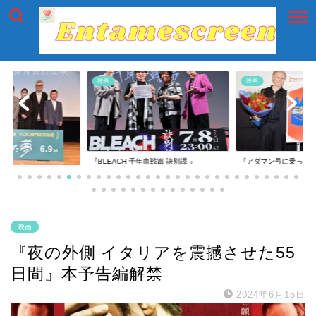
映画
映画
『BLEACH 千年血戦篇-訣別譚-』
『アダマン号に乗って
映画
『夜の外側 イタリアを震撼させた55
日間』本予告編解禁
2024年6月15日