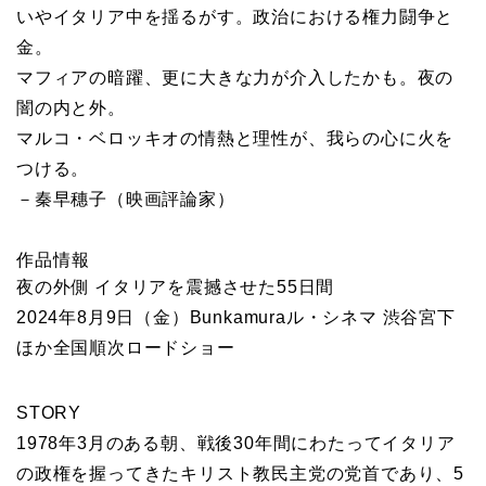
いやイタリア中を揺るがす。政治における権力闘争と
金。
マフィアの暗躍、更に大きな力が介入したかも。夜の
闇の内と外。
マルコ・ベロッキオの情熱と理性が、我らの心に火を
つける。
－秦早穗子（映画評論家）
作品情報
夜の外側 イタリアを震撼させた55日間
2024年8月9日（金）Bunkamuraル・シネマ 渋谷宮下
ほか全国順次ロードショー
STORY
1978年3月のある朝、戦後30年間にわたってイタリア
の政権を握ってきたキリスト教民主党の党首であり、5