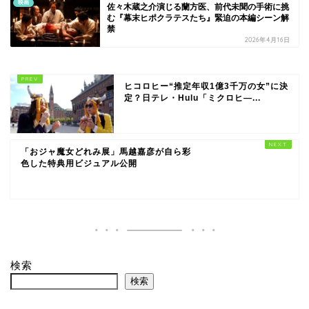
映画
佐々木蔵之介演じる蘭方医、前代未聞の手術に挑
む『幕末ヒポクラテスたち』緊迫の本編シーン解
禁
2026年4月16日
ヒコロヒー“推定年収1億3千万の女”に決
定？日テレ・Hulu「ミクロヒ―...
「おジャ魔女どれみ展」馬越嘉彦が自ら彩
色した特典用ビジュアル公開
検索
検索