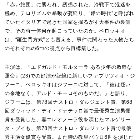
「赤い旅団」に襲われ、誘拐された。冷戦下で混迷を
極め、テロリズムや暴動が蔓延り、“鉛の時代”と呼ばれ
ていたイタリアで起きた国家を揺るがす大事件の裏側
で、その時一体何が起こっていたのか。ベロッキオ
は、“羅生門方式”とも言える、事件に関わった人物たち
のそれぞれの6つの視点から再構築した。
主演は、『エドガルド・モルターラ ある少年の数奇な
運命』(23)での好演が記憶に新しいファブリツィオ・ジ
フーニ。ベロッキオはジフーニに対して、「彼は疑い
の余地なく、アルド・モーロそのものだ。」と語り、
ジフーニは、第78回ナストロ・ダルジェント賞、第68
回ダヴィッド・ディ・ドナテッロ賞で最優秀主演男優
賞を受賞した。妻エレオノーラ役を演じたマルゲリー
タ・ブイも、第78回ナストロ・ダルジェント賞で最優
秀主演女優賞を受賞。また時の教皇パウロ6世を演じた