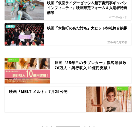
映画
映画『仮面ライダーゼッツ＆超宇宙刑事ギャバン
インフィニティ』映画限定フォーム＆入場者特典
解禁
2026年6月7日
映画
映画『木挽町のあだ討ち』大ヒット御礼舞台挨拶
2026年3月30日
映画『35年目のラブレター』観客動員数
76万人・興行収入10億円突破！
映画『MELT メルト』7月25公開