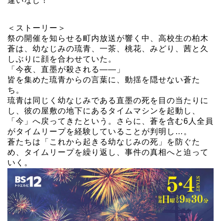
違いなし！
＜ストーリー＞
祭の開催を知らせる町内放送が響く中、高校生の柏木
蒼は、幼なじみの琉青、一茶、桃花、みどり、茜と久
しぶりに顔を合わせていた。
「今夜、直墨が殺される――」
皆を集めた琉青からの言葉に、動揺を隠せない蒼た
ち。
琉青は同じく幼なじみである直墨の死を目の当たりに
し、彼の屋敷の地下にあるタイムマシンを起動し、
「今」へ戻ってきたという。さらに、蒼を含む6人全員
がタイムリープを経験していることが判明し…。
蒼たちは「これから起きる幼なじみの死」を防ぐた
め、タイムリープを繰り返し、事件の真相へと迫って
いく。