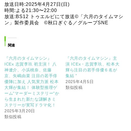
放送日時:2025年4月27日(日)
時間:よる21:30〜22:00
放送:BS12 トゥエルビにて放送©「六月のタイムマシ
ン」製作委員会 ©秋口ぎぐる／グループSNE
関連
『六月のタイムマシン』
『六月のタイムマシン』主
ICEx 志賀李玖 初主演！ 八
演 ICEx・志賀李玖、松本大
神遼介、小浜桃奈、佐藤
輝ら注目の若手俳優６名が
京、矢嶋由菜 注目の若手俳
集結 ”
優陣に加え 人気実力派 松本
2025年4月5日
大輝が集結！ 体験型推理ゲ
類似投稿
ーム“マーダーミステリー“か
ら生まれた新たな謎解きミ
ステリーが実写ドラマ化！
2025年3月20日
類似投稿