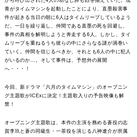
から呼び出された4人の幼なじみも顔を揃えていた。琉
青がタイムマシンを起動したことにより、直墨殺害事
件が起きる当日の朝に6人はタイムリープしているよう
だ。一日を繰り返し、仲間である直墨の死を回避し、
事件の真相を解明しようと奔走する6人。しかし、タイ
ムリープを重ねるうち彼らの中にさらなる謎が渦巻い
ていく。仲間を信じるべきか、それとも6人の中に犯人
がいるのか…。そして事件は、予想外の展開
へ・・・！
今回、新ドラマ「六月のタイムマシン」のオープニン
グ主題歌がICExに決定！主題歌入りの予告映像も解
禁！
オープニング主題歌は、本作の主演を務める蒼役の志
賀李玖と蒼の同級生・一茶役を演じる八神遼介が所属