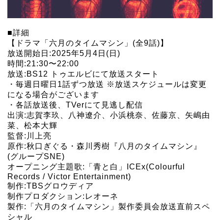
■詳細
【ドラマ「六月のタイムマシン」(全9話)】
放送開始日:2025年5月4日(日)
時間:21:30〜22:00
放送:BS12 トゥエルビにて放送スタート
・毎週日曜日1話ずつ放送 ※放送スケジュールは変更
になる場合がございます
・各話放送後、TVerにて見逃し配信
出演:志賀李玖、八神遼介、小浜桃奈、佐藤京、矢嶋由
菜、松本大輝
監督:川上亮
原作:秋口ぎぐる・森川秀樹『八月のタイムマシン』
(グループSNE)
オープニング主題歌:「青と白」ICEx(Colourful
Records / Victor Entertainment)
制作:TBSグロウディア
制作プロダクション:レオーネ
製作:「六月のタイムマシン」製作委員会放送直前スペ
シャル