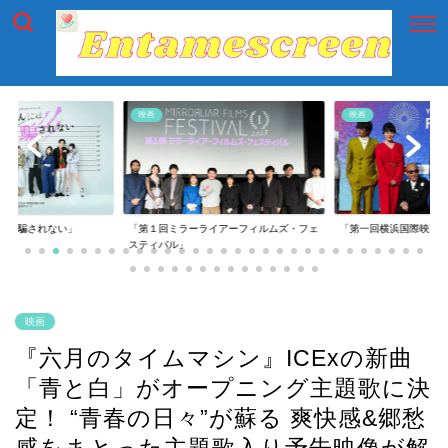
映画
映画
イアーフィルムズ・フェ
「第一回横浜国際映画祭」
「逃げきれた夢」
映画
『六月のタイムマシン』ICExの新曲
「青と白」がオープニング主題歌に決
定！ “青春の日々”が蘇る 爽快感&郷愁
感をまとった主題歌入り予告映像が解