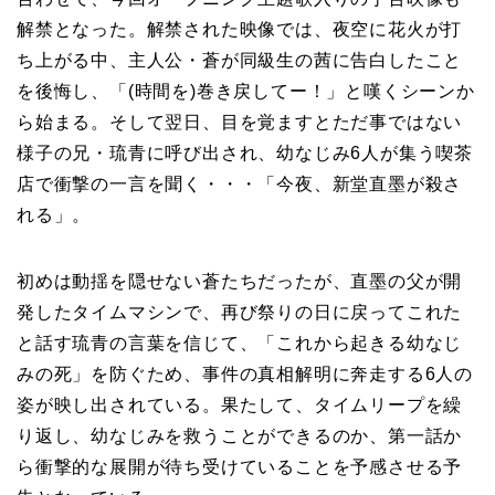
解禁となった。解禁された映像では、夜空に花火が打
ち上がる中、主人公・蒼が同級生の茜に告白したこと
を後悔し、「(時間を)巻き戻してー！」と嘆くシーンか
ら始まる。そして翌日、目を覚ますとただ事ではない
様子の兄・琉青に呼び出され、幼なじみ6人が集う喫茶
店で衝撃の一言を聞く・・・「今夜、新堂直墨が殺さ
れる」。
初めは動揺を隠せない蒼たちだったが、直墨の父が開
発したタイムマシンで、再び祭りの日に戻ってこれた
と話す琉青の言葉を信じて、「これから起きる幼なじ
みの死」を防ぐため、事件の真相解明に奔走する6人の
姿が映し出されている。果たして、タイムリープを繰
り返し、幼なじみを救うことができるのか、第一話か
ら衝撃的な展開が待ち受けていることを予感させる予