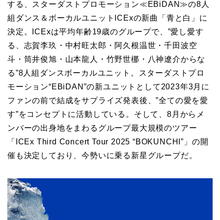
する、スターダストプロモーション≪EBiDAN≫の8人
組ダンス＆ボーカルユニットICExの新曲「青と白」に
決定。ICExは平均年齢19歳のグループで、”愛し愛す
る、志賀李玖・中村旺太郎・阿久根温世・千田波空
斗・筒井俊旭・山本龍人・竹野世梛・八神遼介からな
る”8人組ダンスボーカルユニット。スターダストプロ
モーション“EBiDAN”の新ユニットとして2023年3月に
ファンの前で結成をサプライズ発表後、”全ての愛を愛
す”をコンセプトに活動している。そして、8月からメ
ンバーの出身地をまわるグループ最大規模のツアー
「ICEx Third Concert Tour 2025 “BOKUNCHI”」の開
催も決定しており、今勢いに乗る新星グループだ。